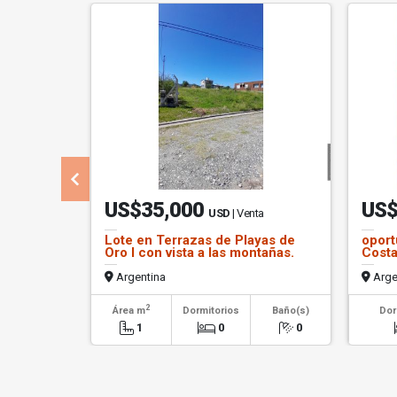
US$35,000
US$
USD
| Venta
Lote en Terrazas de Playas de
oport
Oro I con vista a las montañas.
Costa
Argentina
Arge
2
Área m
Dormitorios
Baño(s)
Dor
1
0
0