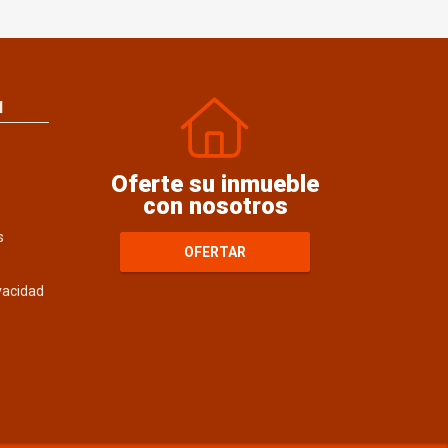
N
Oferte su inmueble
con nosotros
s
OFERTAR
ivacidad