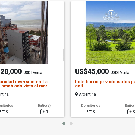
28,000
US$45,000
USD
| Venta
USD
| Venta
unidad inversion en La
Lote barrio privado carlos p
 amoblado vista al mar
golf
ntina
Argentina
mitorios
Baño(s)
Dormitorios
Baño(
0
1
0