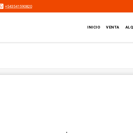
+543541590820
INICIO
VENTA
ALQ