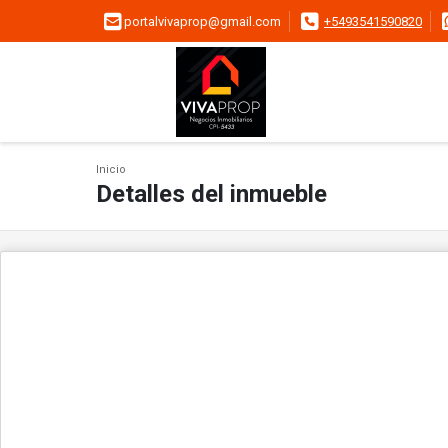
portalvivaprop@gmail.com
+5493541590820
Inicio
Detalles del inmueble