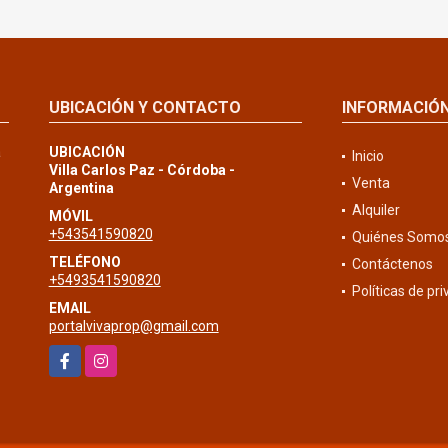
UBICACIÓN Y CONTACTO
INFORMACIÓ
a
UBICACIÓN
Inicio
Villa Carlos Paz - Córdoba -
Venta
Argentina
Alquiler
MÓVIL
+543541590820
Quiénes Somo
TELÉFONO
Contáctenos
+5493541590820
Políticas de pr
EMAIL
portalvivaprop@gmail.com
Facebook
Instagram