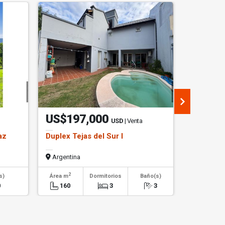
US$197,000
US$38
USD
| Venta
az
Duplex Tejas del Sur I
Villa Cata
Argentina
Argentin
2
2
s)
Área m
Dormitorios
Baño(s)
Área m
0
160
3
3
475