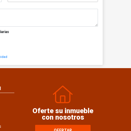
iarias
cidad
N
Oferte su inmueble
con nosotros
s
OFERTAR