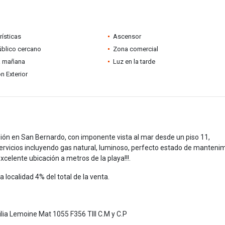
rísticas
Ascensor
úblico cercano
Zona comercial
a mañana
Luz en la tarde
n Exterior
sión en San Bernardo, con imponente vista al mar desde un piso 11,
vicios incluyendo gas natural, luminoso, perfecto estado de mantenim
excelente ubicación a metros de la playa!!!.
 localidad 4% del total de la venta.
lia Lemoine Mat 1055 F356 TIII C.M y C.P