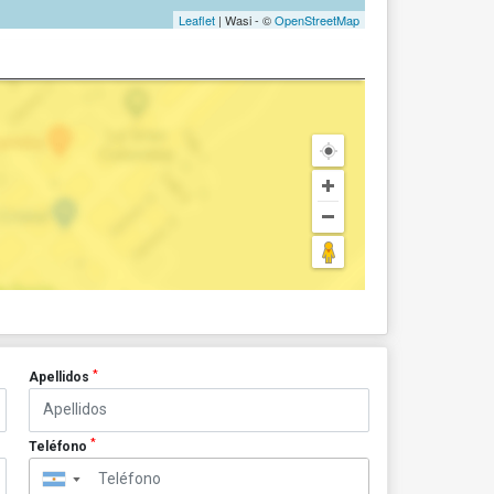
Leaflet
| Wasi - ©
OpenStreetMap
*
Apellidos
*
Teléfono
▼