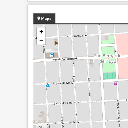
Mapa
+
−
100 m