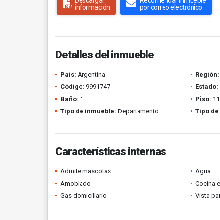
Descargar
Recomendar inmueble
información
por correo electrónico
Detalles del inmueble
País:
Argentina
Región:
Código:
9991747
Estado:
Baño:
1
Piso:
11
Tipo de inmueble:
Departamento
Tipo de
Características internas
Admite mascotas
Agua
Amoblado
Cocina 
Gas domiciliario
Vista p