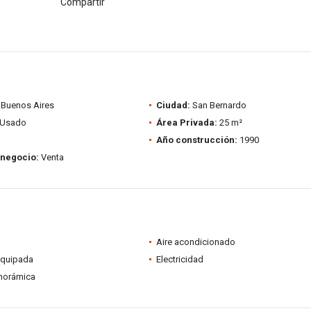
Compartir
Buenos Aires
Ciudad:
San Bernardo
Usado
Área Privada:
25 m²
Año construcción:
1990
 negocio:
Venta
Aire acondicionado
equipada
Electricidad
anorámica