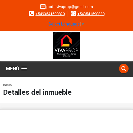
portalvivaprop@gmail.com
+5493541590820
+543541590820
Select Language
▼
MENÚ
Inicio
Detalles del inmueble