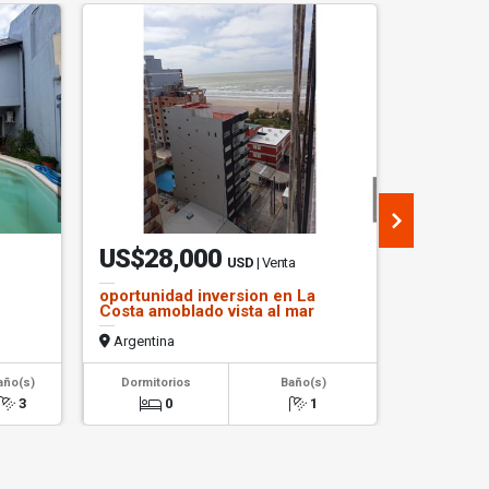
US$28,000
US$38
USD
| Venta
oportunidad inversion en La
Villa Cata
Costa amoblado vista al mar
Argentina
Argentin
2
año(s)
Dormitorios
Baño(s)
Área m
3
0
1
475