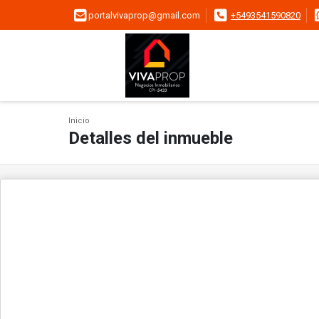
portalvivaprop@gmail.com
+5493541590820
Inicio
Detalles del inmueble