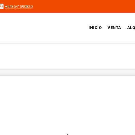
+543541590820
INICIO
VENTA
ALQ