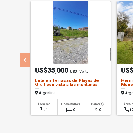
US$35,000
US$
USD
| Venta
Lote en Terrazas de Playas de
Hermo
Oro I con vista a las montañas.
Muño
Argentina
Arge
2
Área m
Dormitorios
Baño(s)
Área 
1
0
0
1