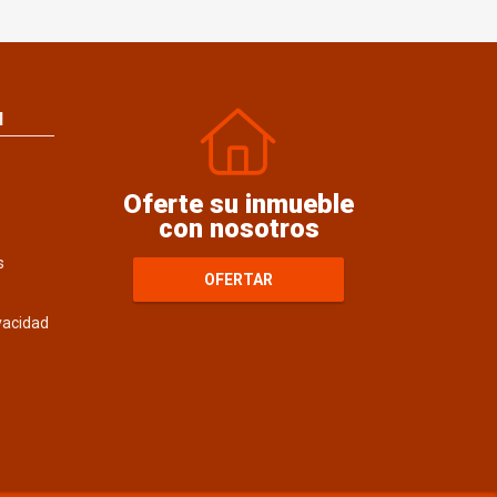
N
Oferte su inmueble
con nosotros
s
OFERTAR
ivacidad