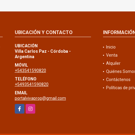
UBICACIÓN Y CONTACTO
INFORMACIÓ
a
UBICACIÓN
Inicio
Villa Carlos Paz - Córdoba -
Venta
Argentina
Alquiler
MÓVIL
+543541590820
Quiénes Somo
TELÉFONO
Contáctenos
+5493541590820
Políticas de pr
EMAIL
portalvivaprop@gmail.com
Facebook
Instagram