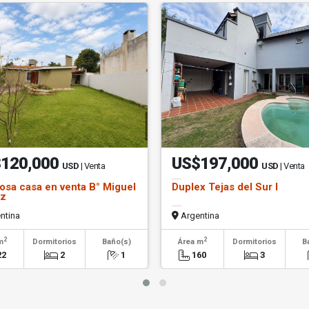
120,000
US$197,000
USD
| Venta
USD
| Venta
sa casa en venta B° Miguel
Duplex Tejas del Sur I
z
ntina
Argentina
2
2
m
Dormitorios
Baño(s)
Área m
Dormitorios
B
22
2
1
160
3