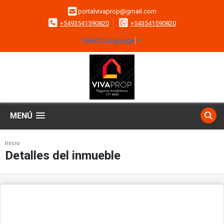
portalvivaprop@gmail.com
+5493541590820
+543541590820
Select Language
▼
MENÚ
Inicio
Detalles del inmueble