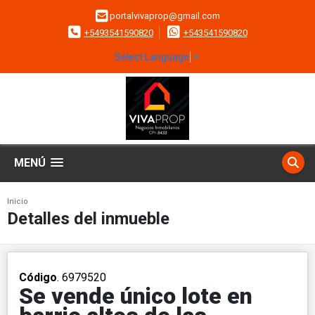
portalvivaprop@gmail.com
+5493541590820
+543541590820
Select Language
▼
MENÚ
Inicio
Detalles del inmueble
Código
. 6979520
Se vende único lote en