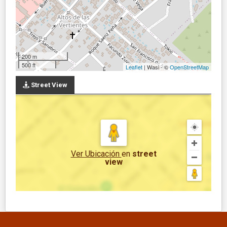
200 m
500 ft
Leaflet
| Wasi - ©
OpenStreetMap
Street View
Ver Ubicación
en
street
view