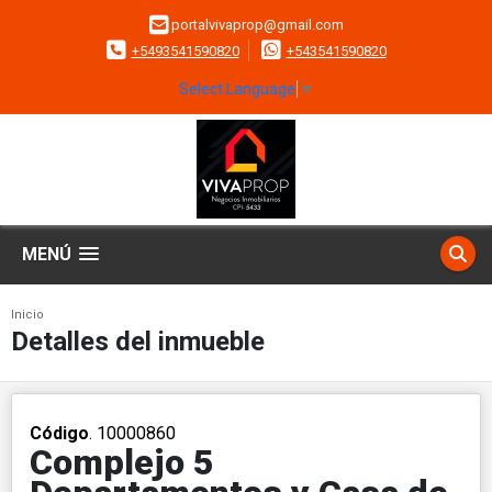
portalvivaprop@gmail.com
+5493541590820
+543541590820
Select Language
▼
MENÚ
Inicio
Detalles del inmueble
Código
. 10000860
Complejo 5