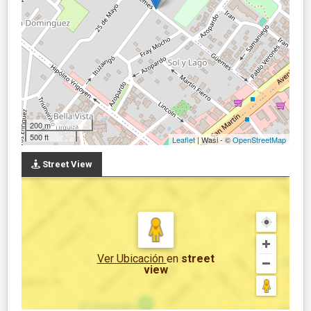
200 m
500 ft
Leaflet
| Wasi - ©
OpenStreetMap
Street View
Ver Ubicación
en
street
view